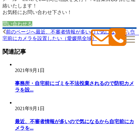
絡いたします！
お気軽にお問い合わせ下さい！
問い合わせる
Menu
前のページへ
最近、不審者情報が多いので気になるから自
投
宅前にカメラを設置したい（愛媛県全域）
稿
関連記事
ナ
ビ
2021年9月1日
ゲ
ー
事務所・自宅前にゴミを不法投棄されるので防犯カメ
ラを設...
シ
ョ
2021年9月1日
ン
最近、不審者情報が多いので気になるから自宅前にカ
メラを...